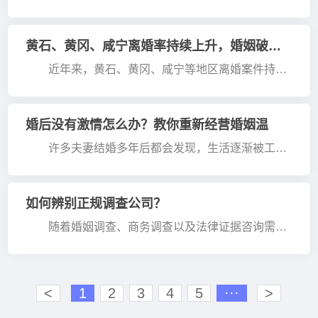
多人认为婚外情只是因为一时冲动，但从大量现实案
例来看，婚外关系的形成通常与长期情感变化、夫妻
沟通问题以···
黄石、黄冈、咸宁离婚率持续上升，婚姻破裂背后的真实原因分析
近年来，黄石、黄冈、咸宁等地区离婚案件持续
增长，婚姻关系稳定性受到越来越多人的关注。很多
离婚诉讼虽然以”夫妻感情破裂”作为法律理由，但实
际上背后···
婚后没有激情怎么办？教你重新经营婚姻温
许多夫妻结婚多年后都会发现，生活逐渐被工
作、孩子和家庭琐事填满，曾经的浪漫慢慢被现实所
取代。这种变化十分普遍，但如果长期忽视，很容易
让夫妻关系变···
如何辨别正规调查公司？
随着婚姻调查、商务调查以及法律证据咨询需求
不断增加，市场上的调查服务机构数量也越来越多。
然而，一些不法分子借助调查公司的名义实施诈骗，
让不少消费···
<
1
2
3
4
5
···
>