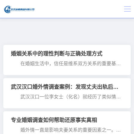
婚姻关系中的理性判断与正确处理方式
在婚姻生活中，信任是维系双方关系的重要基
础。然而，当一方发现伴侣出现一些异常变化，例如
经常晚归、沟通减少、手机使用习惯改变，或者社交
圈出现明显变···
武汉汉口婚外情调查案例：发现丈夫出轨后如何依法维护权益
武汉汉口一位李女士（化名）就经历了类似情
况。她与丈夫结婚十多年，双方家庭在外界看来一直
比较稳定。但近一年时间里，丈夫频繁以工作为由晚
归，陪伴家人···
专业婚姻调查如何帮助还原事实真相
婚外情一直是影响夫妻关系的重要因素之一。很