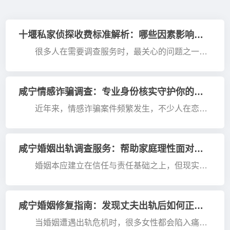
十堰私家侦探收费标准解析：哪些因素影响调查费用？
很多人在需要调查服务时，最关心的问题之一就
是费用。实际上，十堰私家调查服务并没有统一收费
标准，不同案件的价格往往存在较大差异，其背后主
要受到多个···
咸宁情感诈骗调查：专业身份核实守护你的感情与财产安全
近年来，情感诈骗案件频繁发生，不少人在恋爱
过程中遭遇“假身份”“假感情”“真骗钱”的骗局。尤其是
在网络社交和跨地域交友盛行的背景下，一些不法分
子···
咸宁婚姻出轨调查服务：帮助家庭理性面对婚姻危机
婚姻本应建立在信任与责任基础之上，但现实生
活中，婚外情问题却不断影响家庭稳定。当伴侣行为
突然异常，例如频繁晚归、手机隐私增加、情绪冷淡
等，往往会···
咸宁婚姻修复指南：发现丈夫出轨后如何正确挽回家庭
当婚姻遭遇出轨危机时，很多女性都会陷入痛