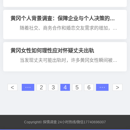
苦、愤怒与无助之中。其实，面对婚姻问题，情绪化
处理往往难以真正解决矛盾。只有通过理性沟通与科
学修复，才能···
黄冈个人背景调查：保障企业与个人决策的必备手段
随着社交、商务合作和婚恋交友需求的增加，个
人背景调查逐渐成为不可或缺的环节。黄冈调查公司
指出，无论是企业招聘人才，还是个人寻找合作伙伴
或终身伴侣···
黄冈女性如何理性应对怀疑丈夫出轨
当发现丈夫可能出轨时，许多黄冈女性瞬间被震
惊和难以置信的情绪淹没。一条暧昧短信或一件来历
不明的物品，往往成为触发怀疑的导火索。此时，保
持冷静至关···
<
···
2
3
4
5
6
···
>
Copyright© 探情调查 24小时热线/微信17740696007